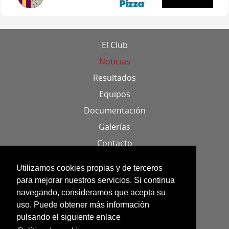
El Club
Noticias
Resultados
Equipos
Documentación
Galerías
Contacto
Localización
Utilizamos cookies propias y de terceros
para mejorar nuestros servicios. Si continua
Aviso legal
navegando, consideramos que acepta su
uso. Puede obtener más información
Política de cookies
pulsando el siguiente enlace
Datos identificativos